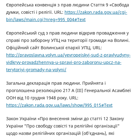
Європейська конвенція з прав людини Стаття 9 «Свобода
думки, совісті і релігії. URL:
https://zakon.rada.gov.ua/cgi-
bin/laws/main.cgi?nreg=995_004#Text
Європейський суд з прав людини відкрив провадження у
справі про заборону УПЦ на території громади на Волині.
Офіційний сайт Волинської єпархії УПЦ. URL:
http://pravoslavna.volyn.ua/yevropejskyj-sud-z-pravlyudyny-
vidkryv-provadzhennya-u-spravi-pro-zaboronu-upcz-na-
terytoriyi-gromady-na-volyni/
Загальна декларація прав людини. Прийнята і
проголошена резолюцією 217 A (III) Генеральної Асамблеї
ООН від 10 грудня 1948 року. URL:
https://zakon.rada.gov.ua/laws/show/995_015#Text
Закон України «Про внесення зміни до статті 12 Закону
України "Про свободу совісті та релігійні організації"
щодо назви релігійних організацій (об’єднань), які