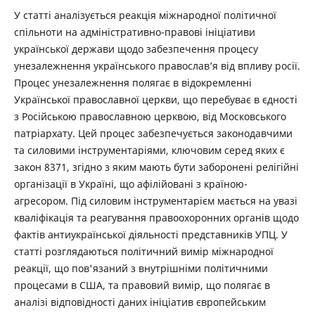
У статті аналізується реакція міжнародної політичної
спільноти на адміністративно-правові ініціативи
української держави щодо забезпечення процесу
унезалежнення українського православ’я від впливу росії.
Процес унезалежнення полягає в відокремленні
Української православної церкви, що перебуває в єдності
з Російською православною церквою, від Московського
патріархату. Цей процес забезпечується законодавчими
та силовими інструментаріями, ключовим серед яких є
закон 8371, згідно з яким мають бути заборонені релігійні
організації в Україні, що афілійовані з країною-
агресором. Під силовим інструментарієм мається на увазі
кваліфікація та реагування правоохоронних органів щодо
фактів антиукраїнської діяльності представників УПЦ. У
статті розглядаються політичний вимір міжнародної
реакції, що пов'язаний з внутрішніми політичними
процесами в США, та правовий вимір, що полягає в
аналізі відповідності даних ініціатив європейським