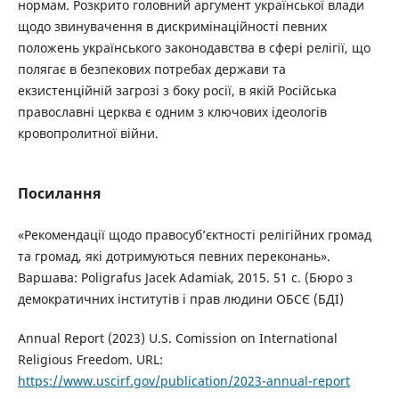
нормам. Розкрито головний аргумент української влади
щодо звинувачення в дискримінаційності певних
положень українського законодавства в сфері релігії, що
полягає в безпекових потребах держави та
екзистенційній загрозі з боку росії, в якій Російська
православні церква є одним з ключових ідеологів
кровопролитної війни.
Посилання
«Рекомендації щодо правосуб’єктності релігійних громад
та громад, які дотримуються певних переконань».
Варшава: Poligrafus Jacek Adamiak, 2015. 51 с. (Бюро з
демократичних інститутів і прав людини ОБСЄ (БДІ)
Annual Report (2023) U.S. Comission on International
Religious Freedom. URL:
https://www.uscirf.gov/publication/2023-annual-report