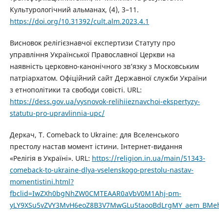
Культурологічний альманах, (4), 3–11.
https://doi.org/10.31392/cult.alm.2023.4.1
Висновок релігієзнавчої експертизи Статуту про
управління Української Православної Церкви на
наявність церковно-канонічного зв’язку з Московським
патріархатом. Офіційний сайт Державної служби України
з етнополітики та свободи совісті. URL:
https://dess.gov.ua/vysnovok-relihiieznavchoi-ekspertyzy-
statutu-pro-upravlinnia-upc/
Деркач, Т. Comeback to Ukraine: для Вселенського
престолу настав момент істини. Інтернет-видання
«Релігія в Україні». URL:
https://religion.in.ua/main/51343-
comeback-to-ukraine-dlya-vselenskogo-prestolu-nastav-
momentistini.html?
fbclid=IwZXh0bgNhZW0CMTEAAR0aVbV0M1Ahj-pm-
yLY9XSu5vZVY3MvH6eoZ8B3V7MwGLu5taooBdLrgMY_aem_BMeh