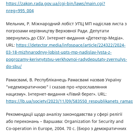
https://zakon.rada.gov.ua/cgi-bin/laws/main.cgi?
nreg=995_004
Мельник, Р. Міжнародний лобіст УПЦ МП надіслав листа з
погрозами керівництву Верховної Ради. Депутати
звернулись до СБУ. Інтернет-видання «Детектор-Медіа».
URL:
https://detector.media/infospace/article/224322/2024-
03-18-mizhnarodnyy-lobist-upts-mp-nadislav-lysta-z-
pogrozamy-kerivnytstvu-verkhovnoi-radydeputaty-zvernulys-
do-sbu/
Рамасвамі, В. Республіканець Рамасвамі назвав Україну
"недемократичною" і сказав про «прославляння
нацизму». Інтернет-видання «Лівий берег». URL:
https://lb.ua/society/2023/11/09/583550_respublikanets_rama
Рекомендації щодо аналізу законодавства у сфері релігії
або переконань – Варшава: Organization for Security and
Co-operation in Europe, 2004. 70 с. (Бюро з демократичних