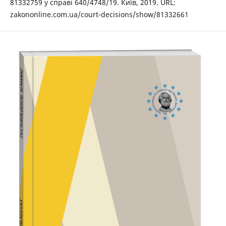
81332759 у справі 640/4748/19. Київ, 2019. URL:
zakononline.com.ua/court-decisions/show/81332661