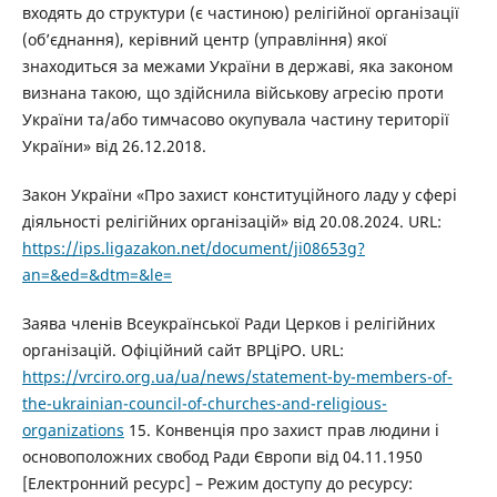
входять до структури (є частиною) релігійної організації
(об’єднання), керівний центр (управління) якої
знаходиться за межами України в державі, яка законом
визнана такою, що здійснила військову агресію проти
України та/або тимчасово окупувала частину території
України» від 26.12.2018.
Закон України «Про захист конституційного ладу у сфері
діяльності релігійних організацій» від 20.08.2024. URL:
https://ips.ligazakon.net/document/ji08653g?
an=&ed=&dtm=&le=
Заява членів Всеукраїнської Ради Церков і релігійних
організацій. Офіційний сайт ВРЦіРО. URL:
https://vrciro.org.ua/ua/news/statement-by-members-of-
the-ukrainian-council-of-churches-and-religious-
organizations
15. Конвенція про захист прав людини і
основоположних свобод Ради Європи від 04.11.1950
[Електронний ресурс] – Режим доступу до ресурсу: