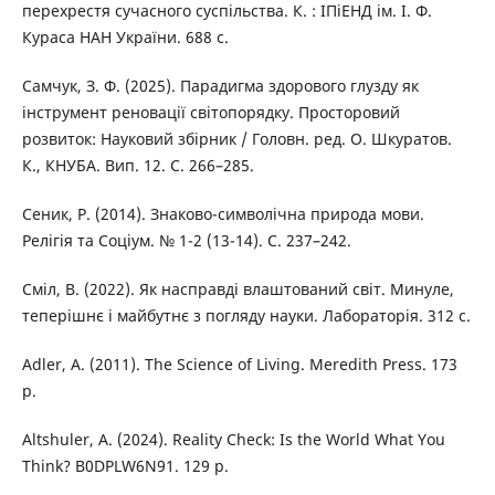
перехрестя сучасного суспільства. К. : ІПіЕНД ім. І. Ф.
Кураса НАН України. 688 с.
Самчук, З. Ф. (2025). Парадигма здорового глузду як
інструмент реновації світопорядку. Просторовий
розвиток: Науковий збірник / Головн. ред. О. Шкуратов.
К., КНУБА. Вип. 12. С. 266–285.
Сеник, Р. (2014). Знаково-символічна природа мови.
Релігія та Соціум. № 1-2 (13-14). С. 237–242.
Сміл, В. (2022). Як насправді влаштований світ. Минуле,
теперішнє і майбутнє з погляду науки. Лабораторія. 312 с.
Adler, A. (2011). The Science of Living. Meredith Press. 173
р.
Altshuler, A. (2024). Reality Check: Is the World What You
Think? B0DPLW6N91. 129 р.