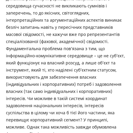
середовища сучасності не викликають сумнівів і
заперечень, то до якісних, світоглядних,
інтерпретаційних та аргументаційних аспектів виникає
безліч запитань навіть у пересічних представників
масової свідомості, не кажучи вже про репрезентантів
спеціалізованої (фахової, академічної) свідомості.
Фундаментальна проблема пов’язана з тим, що
інформаційно-комунікативне середовище – це не суб’єкт,
який функціонує на власний розсуд, а лише об’єкт та
інструмент, який ті, хто наділені суб’єктним статусом,
використовують для забезпечення власних
(індивідуальних і корпоративних) потреб і задоволення
власних (так само індивідуальних і корпоративних)
інтересів. Чи можливе в такій системі координат
задоволення національних інтересів, інтересів
суспільства в цілому чи хоча б тієї його частини, яка
перевищує корпоративний сегмент? У принципі,
можливе. Однак така можливість завжди обумовлена