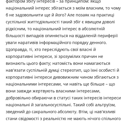
фактором збігу інтересів – за принципом: якщо
національний інтерес збігається з моїм власним, то чому
б не задовольнити ще й його? Але позаяк на практиці
суспільної життєдіяльності такий збіг є явищем доволі
рідкісним, то національний інтерес в абсолютній
більшості випадків опиняється на віддаленій периферії
уваги наративів інформаційного порядку денного.
Щоправда, ті, хто переслідують свої власні й
корпоративні інтереси, зі зрозумілих причин не
визнають цього факту; натомість вони намагаються
нав’язати суспільній думці стереотип, що їхні особисті й
корпоративні інтереси дивовижним чином збігаються з
національними інтересами, чи навіть ще більше – що
вони завжди жертвують власними інтересами,
добровільно обираючи в статусі таких інтересів інтереси
національні й загальносуспільні. Такий собі альтруїзм,
зведений до сакрального абсолюту. Втім, ці нав’язливі
стани свідомості з реальністю не мають нічого спільного