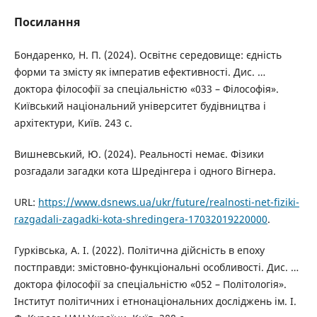
Посилання
Бондаренко, Н. П. (2024). Освітнє середовище: єдність
форми та змісту як імператив ефективності. Дис. …
доктора філософії за спеціальністю «033 – Філософія».
Київський національний університет будівництва і
архітектури, Київ. 243 с.
Вишневський, Ю. (2024). Реальності немає. Фізики
розгадали загадки кота Шредінгера і одного Вігнера.
URL:
https://www.dsnews.ua/ukr/future/realnosti-net-fiziki-
razgadali-zagadki-kota-shredingera-17032019220000
.
Гурківська, А. І. (2022). Політична дійсність в епоху
постправди: змістовно-функціональні особливості. Дис. …
доктора філософії за спеціальністю «052 – Політологія».
Інститут політичних і етнонаціональних досліджень ім. І.