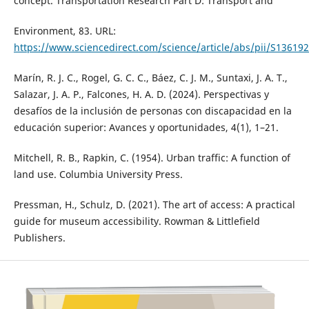
concept. Transportation Research Part D: Transport and
Environment, 83. URL:
https://www.sciencedirect.com/science/article/abs/pii/S1361
Marín, R. J. C., Rogel, G. C. C., Báez, C. J. M., Suntaxi, J. A. T.,
Salazar, J. A. P., Falcones, H. A. D. (2024). Perspectivas y
desafíos de la inclusión de personas con discapacidad en la
educación superior: Avances y oportunidades, 4(1), 1–21.
Mitchell, R. B., Rapkin, C. (1954). Urban traffic: A function of
land use. Columbia University Press.
Pressman, H., Schulz, D. (2021). The art of access: A practical
guide for museum accessibility. Rowman & Littlefield
Publishers.