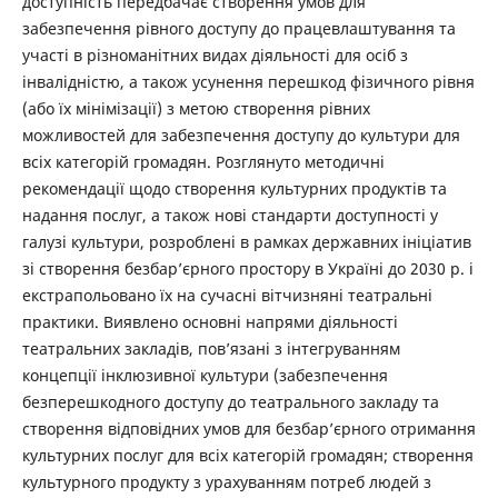
доступність передбачає створення умов для
забезпечення рівного доступу до працевлаштування та
участі в різноманітних видах діяльності для осіб з
інвалідністю, а також усунення перешкод фізичного рівня
(або їх мінімізації) з метою створення рівних
можливостей для забезпечення доступу до культури для
всіх категорій громадян. Розглянуто методичні
рекомендації щодо створення культурних продуктів та
надання послуг, а також нові стандарти доступності у
галузі культури, розроблені в рамках державних ініціатив
зі створення безбар’єрного простору в Україні до 2030 р. і
екстрапольовано їх на сучасні вітчизняні театральні
практики. Виявлено основні напрями діяльності
театральних закладів, пов’язані з інтегруванням
концепції інклюзивної культури (забезпечення
безперешкодного доступу до театрального закладу та
створення відповідних умов для безбар’єрного отримання
культурних послуг для всіх категорій громадян; створення
культурного продукту з урахуванням потреб людей з