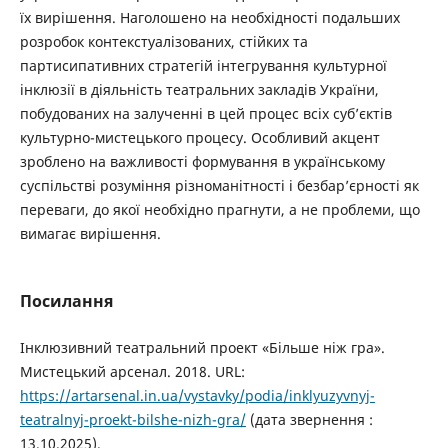
їх вирішення. Наголошено на необхідності подальших
розробок контекстуалізованих, стійких та
партисипативних стратегій інтегрування культурної
інклюзії в діяльність театральних закладів України,
побудованих на залученні в цей процес всіх суб’єктів
культурно-мистецького процесу. Особливий акцент
зроблено на важливості формування в українському
суспільстві розуміння різноманітності і безбар’єрності як
переваги, до якої необхідно прагнути, а не проблеми, що
вимагає вирішення.
Посилання
Інклюзивний театральний проект «Більше ніж гра».
Мистецький арсенал. 2018. URL:
https://artarsenal.in.ua/vystavky/podia/inklyuzyvnyj-
teatralnyj-proekt-bilshe-nizh-gra/
(дата звернення :
13.10.2025).