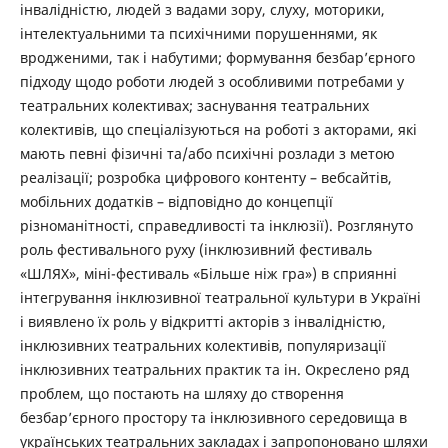
інвалідністю, людей з вадами зору, слуху, моторики,
інтелектуальними та психічними порушеннями, як
вродженими, так і набутими; формування безбар’єрного
підходу щодо роботи людей з особливими потребами у
театральних колективах; заснування театральних
колективів, що спеціалізуються на роботі з акторами, які
мають певні фізичні та/або психічні розлади з метою
реалізації; розробка цифрового контенту – вебсайтів,
мобільних додатків – відповідно до концепції
різноманітності, справедливості та інклюзії). Розглянуто
роль фестивального руху (інклюзивний фестиваль
«ШЛЯХ», міні-фестиваль «Більше ніж гра») в сприянні
інтегрування інклюзивної театральної культури в Україні
і виявлено їх роль у відкритті акторів з інвалідністю,
інклюзивних театральних колективів, популяризації
інклюзивних театральних практик та ін. Окреслено ряд
проблем, що постають на шляху до створення
безбар’єрного простору та інклюзивного середовища в
українських театральних закладах і запропоновано шляхи