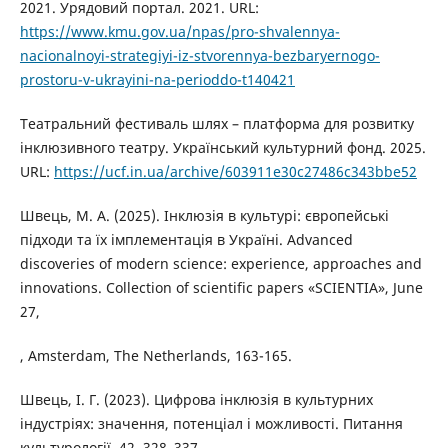
2021. Урядовий портал. 2021. URL:
https://www.kmu.gov.ua/npas/pro-shvalennya-
nacionalnoyi-strategiyi-iz-stvorennya-bezbaryernogo-
prostoru-v-ukrayini-na-perioddo-t140421
Театральний фестиваль шлях – платформа для розвитку
інклюзивного театру. Український культурний фонд. 2025.
URL:
https://ucf.in.ua/archive/603911e30c27486c343bbe52
Швець, М. А. (2025). Інклюзія в культурі: європейські
підходи та їх імплементація в Україні. Advanced
discoveries of modern science: experience, approaches and
innovations. Collection of scientific papers «SCIENTIA», June
27,
, Amsterdam, The Netherlands, 163-165.
Швець, І. Г. (2023). Цифрова інклюзія в культурних
індустріях: значення, потенціал і можливості. Питання
культурології, 42, 328–337.