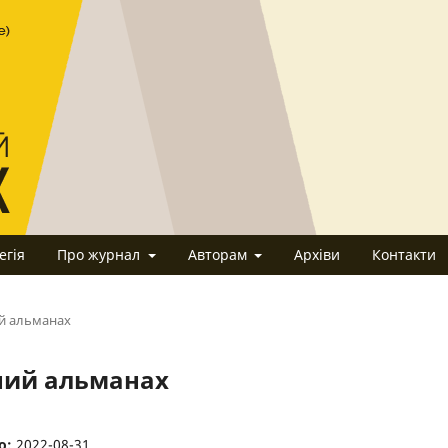
егія
Про журнал
Авторам
Архіви
Контакти
ий альманах
чний альманах
о:
2022-08-31