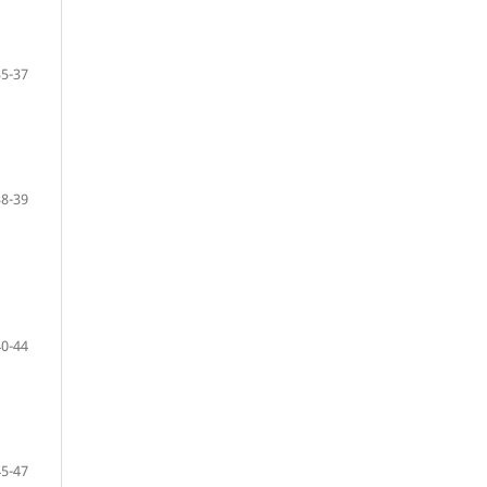
35-37
38-39
40-44
45-47