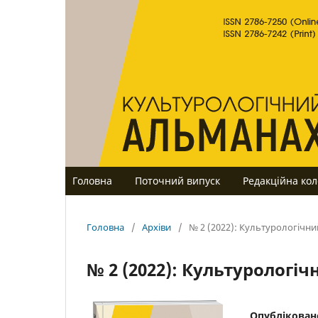
Головна
Поточний випуск
Редакційна кол
Головна
/
Архіви
/
№ 2 (2022): Культурологічн
№ 2 (2022): Культурологі
Опублікован