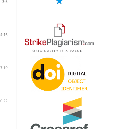
3-8
14-16
17-19
20-22